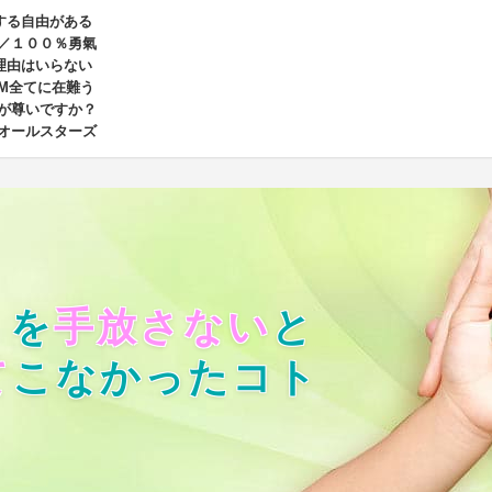
する自由がある
／１００％勇氣
理由はいらない
M全てに在難う
が尊いですか？
オールスターズ
）を
手放さない
と
て
こなかったコト