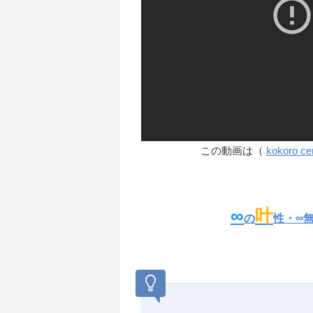
この動画は（
kokoro ce
∞
叶
の
性・∞