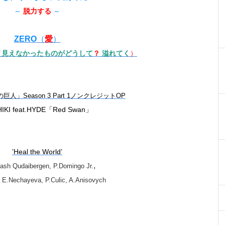
～
脱力する
～
ZERO
（
愛
）
（
見えなかったものがどうして
？
溢れてく
）
人」Season 3 Part 1ノンクレジットOP
IKI feat.HYDE「Red Swan」
’Heal the World’
,
ash Qudaibergen, P.Domingo Jr.
 E.Nechayeva, P.Culic, A.Anisovych