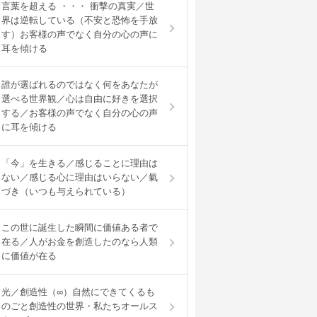
言葉を超える ・・・ 衝撃の真実／世
界は逆転している（不安と恐怖を手放
す）お客様の声でなく自分の心の声に
耳を傾ける
誰が選ばれるのではなく何をあなたが
選べる世界観／心は自由に好きを選択
する／お客様の声でなく自分の心の声
に耳を傾ける
「今」を生きる／感じることに理由は
ない／感じる心に理由はいらない／氣
づき（いつも与えられている）
この世に誕生した瞬間に価値ある者で
在る／人がお金を創造したのなら人類
に価値が在る
光／創造性（∞）自然にできてくるも
のごと創造性の世界・私たちオールス