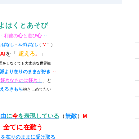
よはく
と
あそび
～
利他の
心
と遊び
心
～
カばなし
・
ムダばなし
( ´
V
｀ )
AI
を「
超えろ
。
」
理をしなくても大丈夫な世界観
派より在りのままが好き
～
「
好き
なものは
好き
！
」と
えるきもち
抱きしめてたい
自由
に
今
を表現している
（
無敵
）
M
全てに在難う
てを在りのままに受け取る