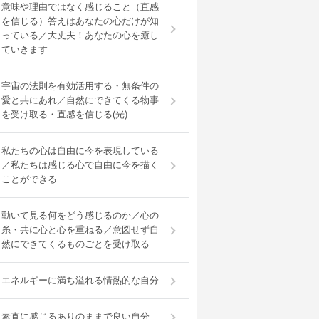
意味や理由ではなく感じること（直感
を信じる）答えはあなたの心だけが知
っている／大丈夫！あなたの心を癒し
ていきます
宇宙の法則を有効活用する・無条件の
愛と共にあれ／自然にできてくる物事
を受け取る・直感を信じる(光)
私たちの心は自由に今を表現している
／私たちは感じる心で自由に今を描く
ことができる
動いて見る何をどう感じるのか／心の
糸・共に心と心を重ねる／意図せず自
然にできてくるものごとを受け取る
エネルギーに満ち溢れる情熱的な自分
素直に感じるありのままで良い自分