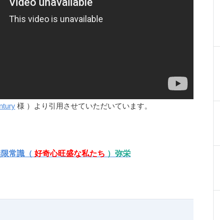
ntury
様 ）より引用させていただいています。
無限常識（
好奇心旺盛な私たち
）弥栄