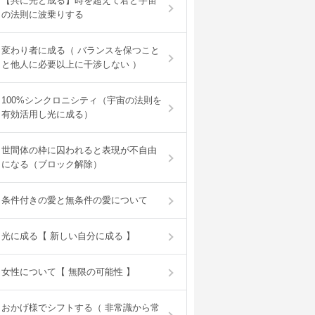
【共に光と成る】時を超えて君と宇宙
の法則に波乗りする
変わり者に成る（ バランスを保つこと
と他人に必要以上に干渉しない ）
100%シンクロニシティ（宇宙の法則を
有効活用し光に成る）
世間体の枠に囚われると表現が不自由
になる（ブロック解除）
条件付きの愛と無条件の愛について
光に成る【 新しい自分に成る 】
女性について【 無限の可能性 】
おかげ様でシフトする（ 非常識から常