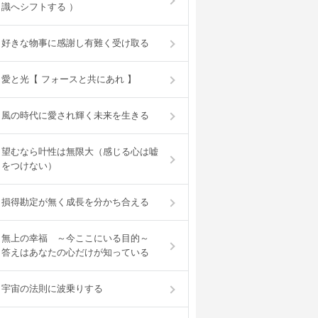
識へシフトする ）
好きな物事に感謝し有難く受け取る
愛と光【 フォースと共にあれ 】
風の時代に愛され輝く未来を生きる
望むなら叶性は無限大（感じる心は嘘
をつけない）
損得勘定が無く成長を分かち合える
無上の幸福 ～今ここにいる目的～
答えはあなたの心だけが知っている
宇宙の法則に波乗りする