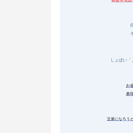
前提を見誤
しょぼい「
お
表
立派になろうと