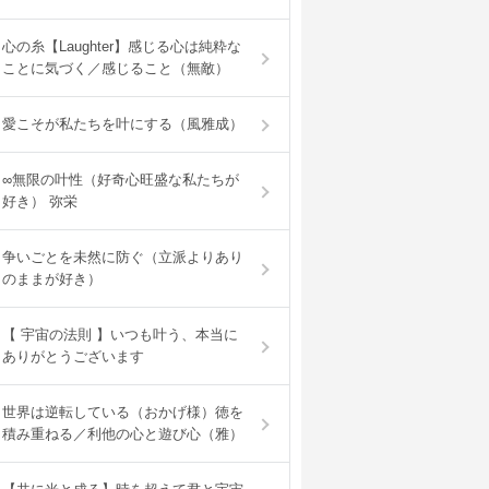
心の糸【Laughter】感じる心は純粋な
ことに気づく／感じること（無敵）
愛こそが私たちを叶にする（風雅成）
∞無限の叶性（好奇心旺盛な私たちが
好き） 弥栄
争いごとを未然に防ぐ（立派よりあり
のままが好き）
【 宇宙の法則 】いつも叶う、本当に
ありがとうございます
世界は逆転している（おかげ様）徳を
積み重ねる／利他の心と遊び心（雅）