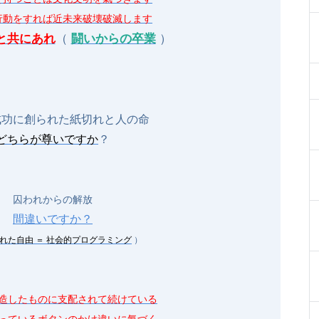
行動をすれば近未来破壊破滅します
と共にあれ
（
闘いからの卒業
）
成功に創られた紙切れと人の命
どちらが尊いですか
？
囚われからの解放
間違いですか？
れた自由 ＝ 社会的プログラミング
）
造したものに支配されて続けている