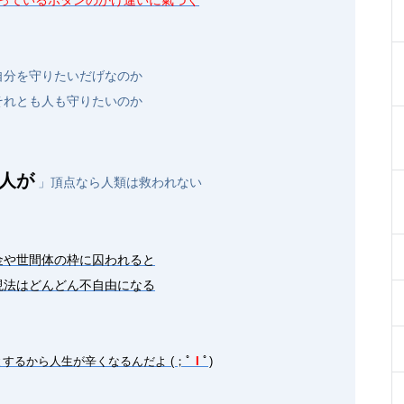
っているボタンのかけ違いに氣づく
自分を守りたいだげなのか
それとも人も守りたいのか
人が
」頂点なら人類は救われない
金や世間体の枠に囚われると
現法はどんどん不自由になる
するから人生が辛くなるんだよ (；ﾟ
I
ﾟ)