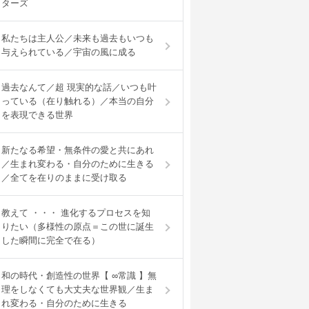
ターズ
私たちは主人公／未来も過去もいつも
与えられている／宇宙の風に成る
過去なんて／超 現実的な話／いつも叶
っている（在り触れる）／本当の自分
を表現できる世界
新たなる希望・無条件の愛と共にあれ
／生まれ変わる・自分のために生きる
／全てを在りのままに受け取る
教えて ・・・ 進化するプロセスを知
りたい（多様性の原点＝この世に誕生
した瞬間に完全で在る）
和の時代・創造性の世界【 ∞常識 】無
理をしなくても大丈夫な世界観／生ま
れ変わる・自分のために生きる