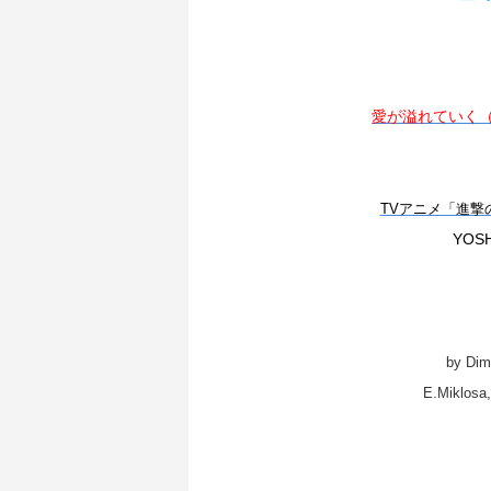
愛が溢れていく
TVアニメ「進撃の巨
YOSH
by Dim
E.Miklosa,