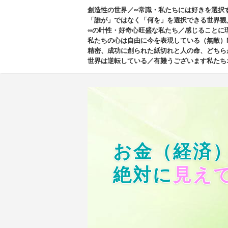
創造性の世界／∞常識・私たちには好きを選択
「誰が」ではなく「何を」を選択できる世界観
∞の叶性・好奇心旺盛な私たち／感じることに
私たちの心は自由に今を表現している（無敵）
精密、成功に創られた紙切れと人の命、どちら
世界は逆転している／有難うございます私たち
お金（経済
絶対に
見え