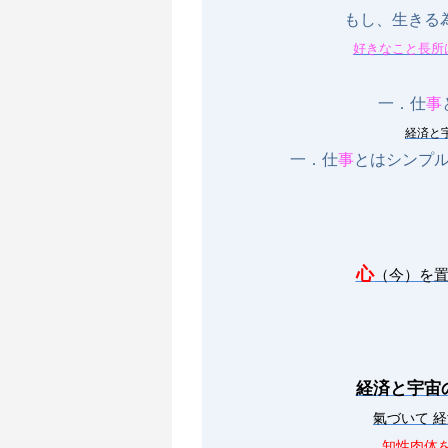
もし、生きる為
好きなこと長所
一．仕
事
経済と
一．仕
事
とはシンプ
心
（今）を
経済と宇宙
氣づいて 
知性肉体