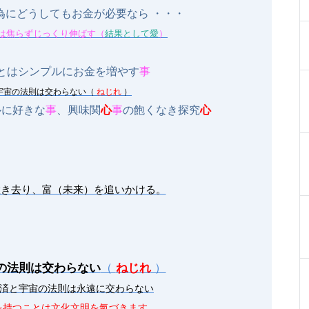
にどうしてもお金が必要なら ・・・
は焦らずじっくり伸ばす（
結果として愛
）
とはシンプルにお金を増やす
事
宇宙の法則は交わらない（
ねじれ
）
ルに好きな
事
、興味関
心
事
の飽くなき探究
心
置き去り、富（未来）を追いかける。
の法則は交わらない
（
ねじれ
）
経済と宇宙の法則は永遠に交わらない
を持つことは文化文明を氣づきます