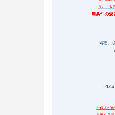
共に主張
無条件の愛
精密、
（
仕組ま
一個人が創