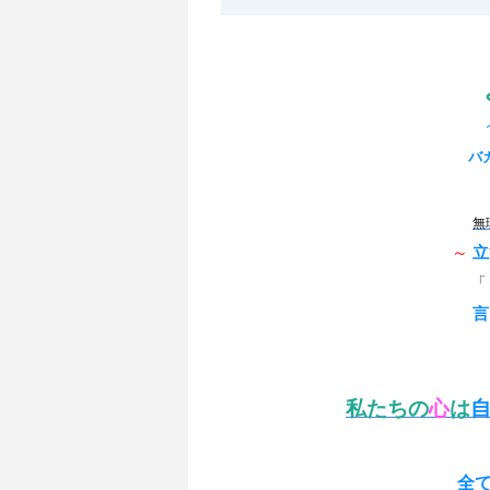
バ
無
～
立
言
私たちの
心
は
全