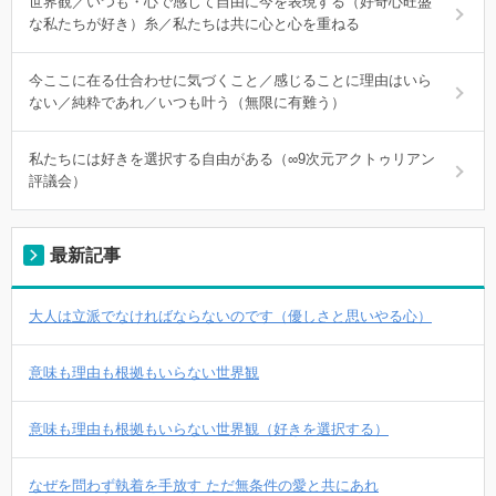
世界観／いつも・心で感じて自由に今を表現する（好奇心旺盛
な私たちが好き）糸／私たちは共に心と心を重ねる
今ここに在る仕合わせに気づくこと／感じることに理由はいら
ない／純粋であれ／いつも叶う（無限に有難う）
私たちには好きを選択する自由がある（∞9次元アクトゥリアン
評議会）
最新記事
大人は立派でなければならないのです（優しさと思いやる心）
意味も理由も根拠もいらない世界観
意味も理由も根拠もいらない世界観（好きを選択する）
なぜを問わず執着を手放す ただ無条件の愛と共にあれ