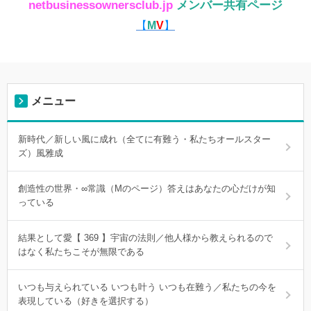
netbusinessownersclub.jp
メンバー共有ページ
【
M
V
】
メニュー
新時代／新しい風に成れ（全てに有難う・私たちオールスター
ズ）風雅成
創造性の世界・∞常識（Mのページ）答えはあなたの心だけが知
っている
結果として愛【 369 】宇宙の法則／他人様から教えられるので
はなく私たちこそが無限である
いつも与えられている いつも叶う いつも在難う／私たちの今を
表現している（好きを選択する）