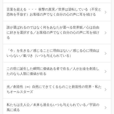
言葉を超える ・・・ 衝撃の真実／世界は逆転している（不安と
恐怖を手放す）お客様の声でなく自分の心の声に耳を傾ける
誰が選ばれるのではなく何をあなたが選べる世界観／心は自由
に好きを選択する／お客様の声でなく自分の心の声に耳を傾け
る
「今」を生きる／感じることに理由はない／感じる心に理由は
いらない／氣づき（いつも与えられている）
この世に誕生した瞬間に価値ある者で在る／人がお金を創造し
たのなら人類に価値が在る
光／創造性（∞）自然にできてくるものごと創造性の世界・私た
ちオールスターズ
私たちは主人公／未来も過去もいつも与えられている／宇宙の
風に成る