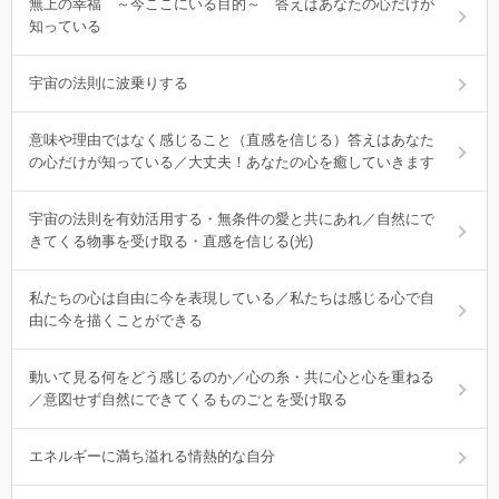
無上の幸福 ～今ここにいる目的～ 答えはあなたの心だけが
知っている
宇宙の法則に波乗りする
意味や理由ではなく感じること（直感を信じる）答えはあなた
の心だけが知っている／大丈夫！あなたの心を癒していきます
宇宙の法則を有効活用する・無条件の愛と共にあれ／自然にで
きてくる物事を受け取る・直感を信じる(光)
私たちの心は自由に今を表現している／私たちは感じる心で自
由に今を描くことができる
動いて見る何をどう感じるのか／心の糸・共に心と心を重ねる
／意図せず自然にできてくるものごとを受け取る
エネルギーに満ち溢れる情熱的な自分