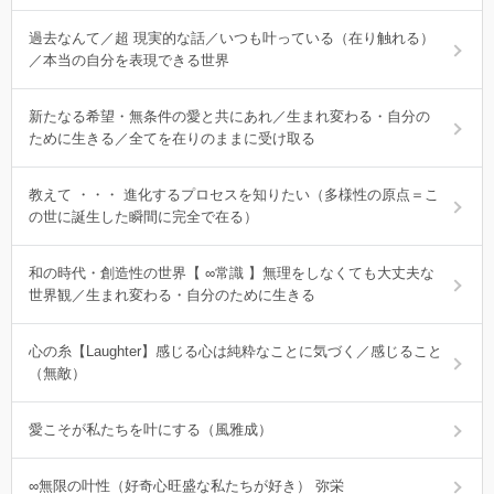
過去なんて／超 現実的な話／いつも叶っている（在り触れる）
／本当の自分を表現できる世界
新たなる希望・無条件の愛と共にあれ／生まれ変わる・自分の
ために生きる／全てを在りのままに受け取る
教えて ・・・ 進化するプロセスを知りたい（多様性の原点＝こ
の世に誕生した瞬間に完全で在る）
和の時代・創造性の世界【 ∞常識 】無理をしなくても大丈夫な
世界観／生まれ変わる・自分のために生きる
心の糸【Laughter】感じる心は純粋なことに気づく／感じること
（無敵）
愛こそが私たちを叶にする（風雅成）
∞無限の叶性（好奇心旺盛な私たちが好き） 弥栄