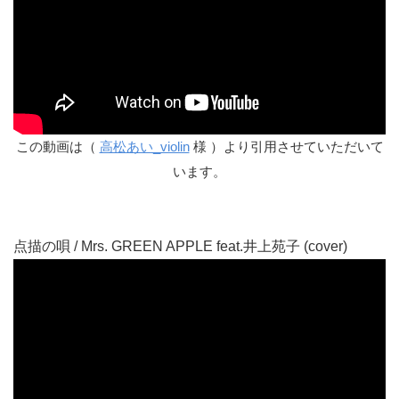
この動画は（
高松あい_violin
様 ）より引用させていただいて
います。
点描の唄 / Mrs. GREEN APPLE feat.井上苑子 (cover)