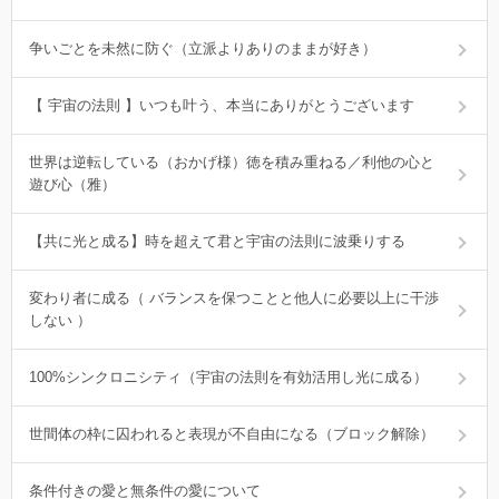
争いごとを未然に防ぐ（立派よりありのままが好き）
【 宇宙の法則 】いつも叶う、本当にありがとうございます
世界は逆転している（おかげ様）徳を積み重ねる／利他の心と
遊び心（雅）
【共に光と成る】時を超えて君と宇宙の法則に波乗りする
変わり者に成る（ バランスを保つことと他人に必要以上に干渉
しない ）
100%シンクロニシティ（宇宙の法則を有効活用し光に成る）
世間体の枠に囚われると表現が不自由になる（ブロック解除）
条件付きの愛と無条件の愛について