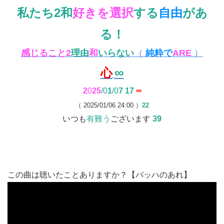
私たち2和
好きを選択
する
自由
があ
る！
感じること2
理由
和
いらない
（
純粋で
ARE
）
∞
心
2
0
2
5
/
0
1
/0
7
17
∞
（ 2025/01/06 24:00 ）
22
いつも
有難う
ございます
39
この曲は聴いたことありますか？【バッハのあれ】