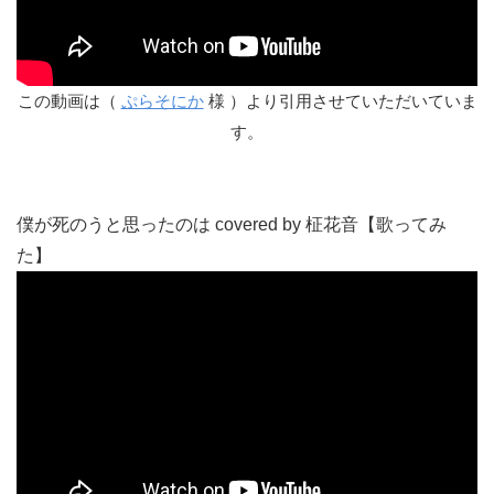
この動画は（
ぷらそにか
様 ）より引用させていただいていま
す。
僕が死のうと思ったのは covered by 柾花音【歌ってみ
た】