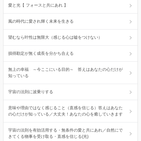
愛と光【 フォースと共にあれ 】
風の時代に愛され輝く未来を生きる
望むなら叶性は無限大（感じる心は嘘をつけない）
損得勘定が無く成長を分かち合える
無上の幸福 ～今ここにいる目的～ 答えはあなたの心だけが
知っている
宇宙の法則に波乗りする
意味や理由ではなく感じること（直感を信じる）答えはあなた
の心だけが知っている／大丈夫！あなたの心を癒していきます
宇宙の法則を有効活用する・無条件の愛と共にあれ／自然にで
きてくる物事を受け取る・直感を信じる(光)