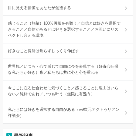
目に見える価値をあなたが創造する
感じること（無敵）100%勇氣を有難う／自信とは好きを選択で
きること／自信があるとは好きを選択すること／お互いにリス
ペクトし合える環境
好きなこと長所は焦らずじっくり伸ばす
世界観／いつも・心で感じて自由に今を表現する（好奇心旺盛
な私たちが好き）糸／私たちは共に心と心を重ねる
今ここに在る仕合わせに気づくこと／感じることに理由はいら
ない／純粋であれ／いつも叶う（無限に有難う）
私たちには好きを選択する自由がある（∞9次元アクトゥリアン
評議会）
最新記事