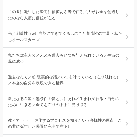
この世に誕生した瞬間に価値ある者で在る／人がお金を創造し
たのなら人類に価値が在る
光／創造性（∞）自然にできてくるものごと創造性の世界・私た
ちオールスターズ
私たちは主人公／未来も過去もいつも与えられている／宇宙の
風に成る
過去なんて／超 現実的な話／いつも叶っている（在り触れる）
／本当の自分を表現できる世界
新たなる希望・無条件の愛と共にあれ／生まれ変わる・自分の
ために生きる／全てを在りのままに受け取る
教えて ・・・ 進化するプロセスを知りたい（多様性の原点＝こ
の世に誕生した瞬間に完全で在る）