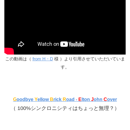
この動画は（
from H・D
様 ）より引用させていただいていま
す。
G
oodbye
Y
ellow
B
rick
R
oad -
E
lton
J
ohn
C
over
（ 100%シンクロニシティはちょっと無理？）