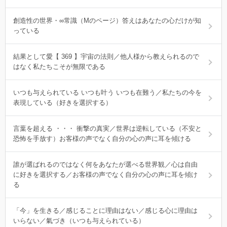
創造性の世界・∞常識（Mのページ）答えはあなたの心だけが知
っている
結果として愛【 369 】宇宙の法則／他人様から教えられるので
はなく私たちこそが無限である
いつも与えられている いつも叶う いつも在難う／私たちの今を
表現している（好きを選択する）
言葉を超える ・・・ 衝撃の真実／世界は逆転している（不安と
恐怖を手放す）お客様の声でなく自分の心の声に耳を傾ける
誰が選ばれるのではなく何をあなたが選べる世界観／心は自由
に好きを選択する／お客様の声でなく自分の心の声に耳を傾け
る
「今」を生きる／感じることに理由はない／感じる心に理由は
いらない／氣づき（いつも与えられている）