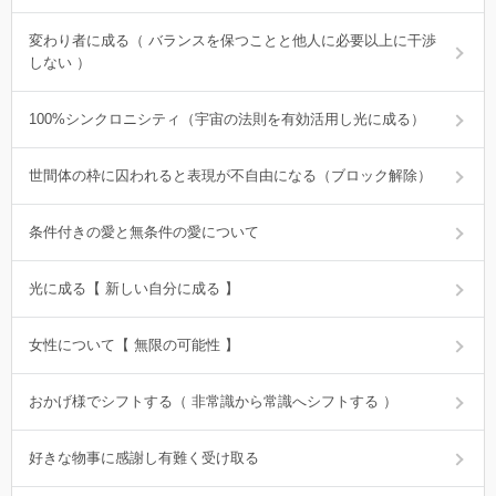
変わり者に成る（ バランスを保つことと他人に必要以上に干渉
しない ）
100%シンクロニシティ（宇宙の法則を有効活用し光に成る）
世間体の枠に囚われると表現が不自由になる（ブロック解除）
条件付きの愛と無条件の愛について
光に成る【 新しい自分に成る 】
女性について【 無限の可能性 】
おかげ様でシフトする（ 非常識から常識へシフトする ）
好きな物事に感謝し有難く受け取る