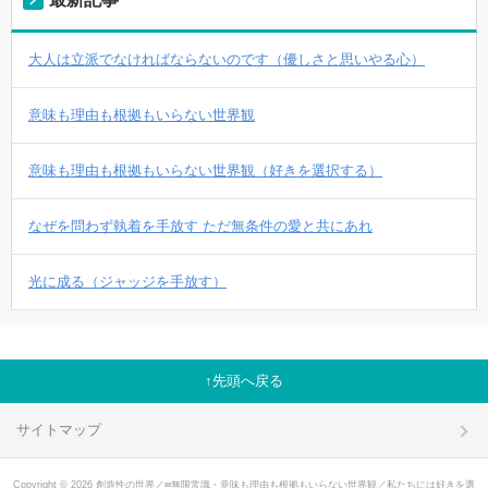
大人は立派でなければならないのです（優しさと思いやる心）
意味も理由も根拠もいらない世界観
意味も理由も根拠もいらない世界観（好きを選択する）
なぜを問わず執着を手放す ただ無条件の愛と共にあれ
光に成る（ジャッジを手放す）
先頭へ戻る
サイトマップ
Copyright © 2026 創造性の世界／∞無限常識・意味も理由も根拠もいらない世界観／私たちには好きを選