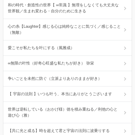
和の時代・創造性の世界【 ∞常識 】無理をしなくても大丈夫な
世界観／生まれ変わる・自分のために生きる
心の糸【Laughter】感じる心は純粋なことに気づく／感じること
（無敵）
愛こそが私たちを叶にする（風雅成）
∞無限の叶性（好奇心旺盛な私たちが好き） 弥栄
争いごとを未然に防ぐ（立派よりありのままが好き）
【 宇宙の法則 】いつも叶う、本当にありがとうございます
世界は逆転している（おかげ様）徳を積み重ねる／利他の心と
遊び心（雅）
【共に光と成る】時を超えて君と宇宙の法則に波乗りする