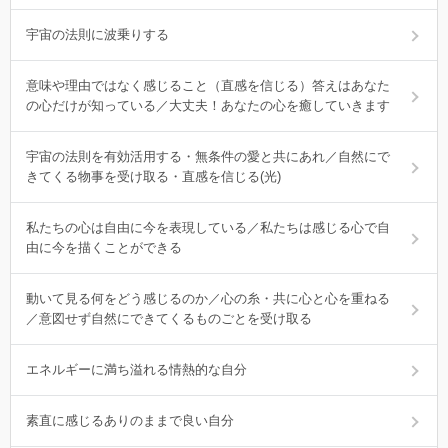
宇宙の法則に波乗りする
意味や理由ではなく感じること（直感を信じる）答えはあなた
の心だけが知っている／大丈夫！あなたの心を癒していきます
宇宙の法則を有効活用する・無条件の愛と共にあれ／自然にで
きてくる物事を受け取る・直感を信じる(光)
私たちの心は自由に今を表現している／私たちは感じる心で自
由に今を描くことができる
動いて見る何をどう感じるのか／心の糸・共に心と心を重ねる
／意図せず自然にできてくるものごとを受け取る
エネルギーに満ち溢れる情熱的な自分
素直に感じるありのままで良い自分