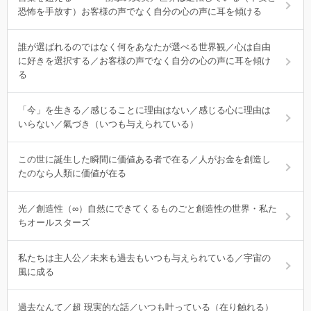
恐怖を手放す）お客様の声でなく自分の心の声に耳を傾ける
誰が選ばれるのではなく何をあなたが選べる世界観／心は自由
に好きを選択する／お客様の声でなく自分の心の声に耳を傾け
る
「今」を生きる／感じることに理由はない／感じる心に理由は
いらない／氣づき（いつも与えられている）
この世に誕生した瞬間に価値ある者で在る／人がお金を創造し
たのなら人類に価値が在る
光／創造性（∞）自然にできてくるものごと創造性の世界・私た
ちオールスターズ
私たちは主人公／未来も過去もいつも与えられている／宇宙の
風に成る
過去なんて／超 現実的な話／いつも叶っている（在り触れる）