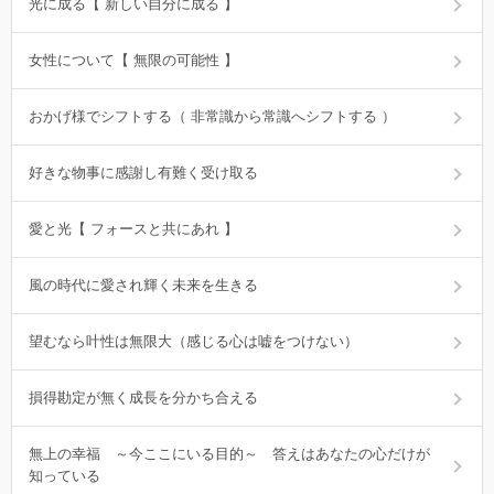
光に成る【 新しい自分に成る 】
女性について【 無限の可能性 】
おかげ様でシフトする（ 非常識から常識へシフトする ）
好きな物事に感謝し有難く受け取る
愛と光【 フォースと共にあれ 】
風の時代に愛され輝く未来を生きる
望むなら叶性は無限大（感じる心は嘘をつけない）
損得勘定が無く成長を分かち合える
無上の幸福 ～今ここにいる目的～ 答えはあなたの心だけが
知っている