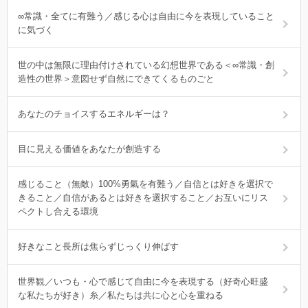
∞常識・全てに有難う／感じる心は自由に今を表現していること
に気づく
世の中は無限に理由付けされている幻想世界である＜∞常識・創
造性の世界＞意図せず自然にできてくるものごと
あなたのチョイスするエネルギーは？
目に見える価値をあなたが創造する
感じること（無敵）100%勇氣を有難う／自信とは好きを選択で
きること／自信があるとは好きを選択すること／お互いにリス
ペクトし合える環境
好きなこと長所は焦らずじっくり伸ばす
世界観／いつも・心で感じて自由に今を表現する（好奇心旺盛
な私たちが好き）糸／私たちは共に心と心を重ねる