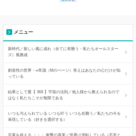
メニュー
新時代／新しい風に成れ（全てに有難う・私たちオールスター
ズ）風雅成
創造性の世界・∞常識（Mのページ）答えはあなたの心だけが知
っている
結果として愛【 369 】宇宙の法則／他人様から教えられるので
はなく私たちこそが無限である
いつも与えられている いつも叶う いつも在難う／私たちの今を
表現している（好きを選択する）
言葉を超える ・・・ 衝撃の真実／世界は逆転している（不安と