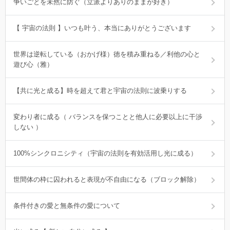
争いごとを未然に防ぐ（立派よりありのままが好き）
【 宇宙の法則 】いつも叶う、本当にありがとうございます
世界は逆転している（おかげ様）徳を積み重ねる／利他の心と
遊び心（雅）
【共に光と成る】時を超えて君と宇宙の法則に波乗りする
変わり者に成る（ バランスを保つことと他人に必要以上に干渉
しない ）
100%シンクロニシティ（宇宙の法則を有効活用し光に成る）
世間体の枠に囚われると表現が不自由になる（ブロック解除）
条件付きの愛と無条件の愛について