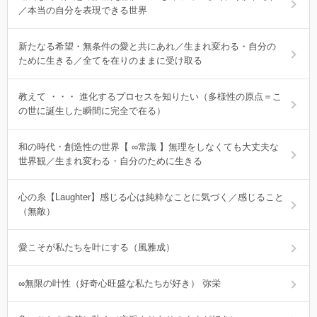
／本当の自分を表現できる世界
新たなる希望・無条件の愛と共にあれ／生まれ変わる・自分の
ために生きる／全てを在りのままに受け取る
教えて ・・・ 進化するプロセスを知りたい（多様性の原点＝こ
の世に誕生した瞬間に完全で在る）
和の時代・創造性の世界【 ∞常識 】無理をしなくても大丈夫な
世界観／生まれ変わる・自分のために生きる
心の糸【Laughter】感じる心は純粋なことに気づく／感じること
（無敵）
愛こそが私たちを叶にする（風雅成）
∞無限の叶性（好奇心旺盛な私たちが好き） 弥栄