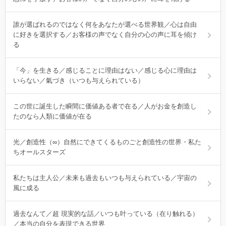
誰が選ばれるのではなく何をあなたが選べる世界観／心は自由
に好きを選択する／お客様の声でなく自分の心の声に耳を傾け
る
「今」を生きる／感じることに理由はない／感じる心に理由は
いらない／氣づき（いつも与えられている）
この世に誕生した瞬間に価値ある者で在る／人がお金を創造し
たのなら人類に価値が在る
光／創造性（∞）自然にできてくるものごと創造性の世界・私た
ちオールスターズ
私たちは主人公／未来も過去もいつも与えられている／宇宙の
風に成る
過去なんて／超 現実的な話／いつも叶っている（在り触れる）
／本当の自分を表現できる世界