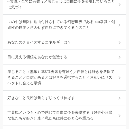
∞常識・全てに有難う／感じる心は自由に今を表現していること
に気づく
世の中は無限に理由付けされている幻想世界である＜∞常識・創
造性の世界＞意図せず自然にできてくるものごと
あなたのチョイスするエネルギーは？
目に見える価値をあなたが創造する
感じること（無敵）100%勇氣を有難う／自信とは好きを選択で
きること／自信があるとは好きを選択すること／お互いにリス
ペクトし合える環境
好きなこと長所は焦らずじっくり伸ばす
世界観／いつも・心で感じて自由に今を表現する（好奇心旺盛
な私たちが好き）糸／私たちは共に心と心を重ねる