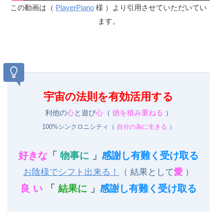
この動画は（
PlayerPiano
様 ）より引用させていただいてい
ます。
宇宙の法則を有効活用する
利他の
心
と遊び
心
（
徳を積み重ねる
）
100%シンクロニシティ（
自分の為に生きる
）
好きな
「
物事に
」
感謝し有難く受け取る
お陰様でシフト出来る！
（ 結果として
愛
）
良 い
「
結果に
」
感謝し有難く受け取る