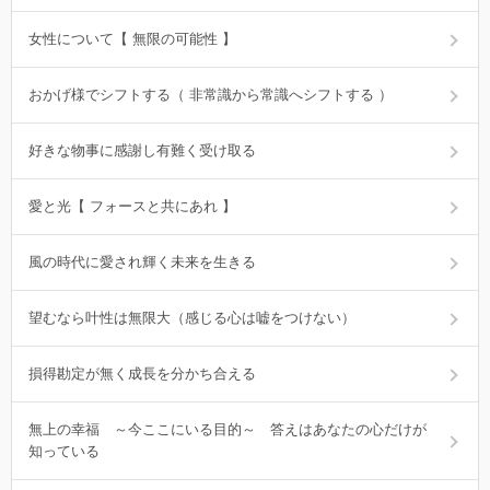
女性について【 無限の可能性 】
おかげ様でシフトする（ 非常識から常識へシフトする ）
好きな物事に感謝し有難く受け取る
愛と光【 フォースと共にあれ 】
風の時代に愛され輝く未来を生きる
望むなら叶性は無限大（感じる心は嘘をつけない）
損得勘定が無く成長を分かち合える
無上の幸福 ～今ここにいる目的～ 答えはあなたの心だけが
知っている