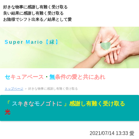
好きな物事に感謝し有難く受け取る
良い結果に感謝し有難く受け取る
お陰様でシフト出来る／結果として愛
S
uper
M
ario
【
縁
】
セ
キュアベース
・
無
条件の愛と共にあれ
トップページ
＞ 好きな物事に感謝し有難く受け取る
「
ス
キきな
モ
ノゴトに
」感謝し有難く受け取る
光
2021/07/14 13:33 愛