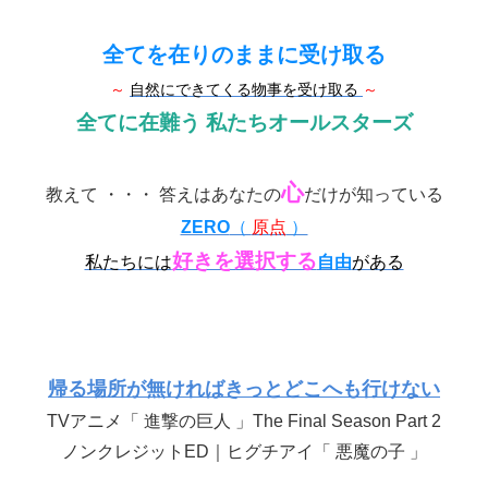
全てを在りのままに受け取る
～
自然にできてくる物事を受け取る
～
全てに在難う 私たちオールスターズ
心
教えて ・・・ 答えはあなたの
だけが知っている
ZERO
（
原点
）
好きを選択する
私たちには
自由
がある
帰る場所が無ければきっとどこへも行けない
TVアニメ「 進撃の巨人 」The Final Season Part 2
ノンクレジットED｜ヒグチアイ「 悪魔の子 」