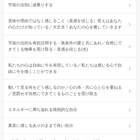
宇宙の法則に波乗りする
意味や理由ではなく感じること（直感を信じる）答えはあなた
の心だけが知っている／大丈夫！あなたの心を癒していきます
宇宙の法則を有効活用する・無条件の愛と共にあれ／自然にで
きてくる物事を受け取る・直感を信じる(光)
私たちの心は自由に今を表現している／私たちは感じる心で自
由に今を描くことができる
動いて見る何をどう感じるのか／心の糸・共に心と心を重ねる
／意図せず自然にできてくるものごとを受け取る
エネルギーに満ち溢れる情熱的な自分
素直に感じるありのままで良い自分