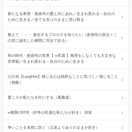
新たなる希望・無条件の愛と共にあれ／生まれ変わる・自分の
ために生きる／全てを在りのままに受け取る
教えて ・・・ 進化するプロセスを知りたい（多様性の原点＝こ
の世に誕生した瞬間に完全で在る）
和の時代・創造性の世界【 ∞常識 】無理をしなくても大丈夫な
世界観／生まれ変わる・自分のために生きる
心の糸【Laughter】感じる心は純粋なことに気づく／感じること
（無敵）
愛こそが私たちを叶にする（風雅成）
∞無限の叶性（好奇心旺盛な私たちが好き） 弥栄
争いごとを未然に防ぐ（立派よりありのままが好き）