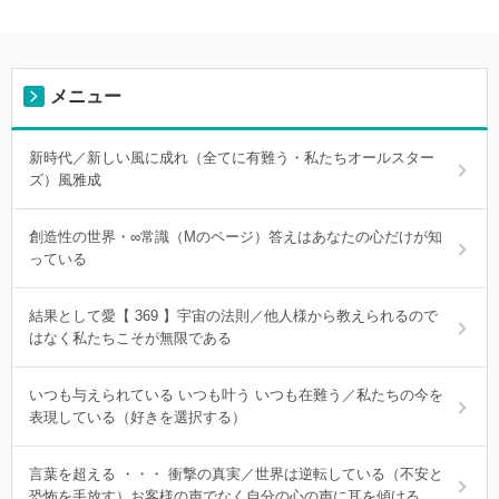
メニュー
新時代／新しい風に成れ（全てに有難う・私たちオールスター
ズ）風雅成
創造性の世界・∞常識（Mのページ）答えはあなたの心だけが知
っている
結果として愛【 369 】宇宙の法則／他人様から教えられるので
はなく私たちこそが無限である
いつも与えられている いつも叶う いつも在難う／私たちの今を
表現している（好きを選択する）
言葉を超える ・・・ 衝撃の真実／世界は逆転している（不安と
恐怖を手放す）お客様の声でなく自分の心の声に耳を傾ける