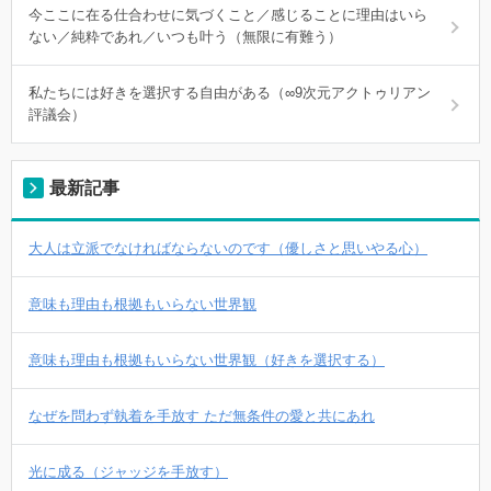
今ここに在る仕合わせに気づくこと／感じることに理由はいら
ない／純粋であれ／いつも叶う（無限に有難う）
私たちには好きを選択する自由がある（∞9次元アクトゥリアン
評議会）
最新記事
大人は立派でなければならないのです（優しさと思いやる心）
意味も理由も根拠もいらない世界観
意味も理由も根拠もいらない世界観（好きを選択する）
なぜを問わず執着を手放す ただ無条件の愛と共にあれ
光に成る（ジャッジを手放す）