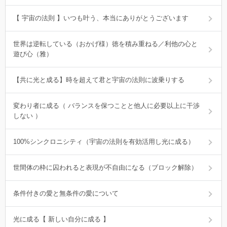
【 宇宙の法則 】いつも叶う、本当にありがとうございます
世界は逆転している（おかげ様）徳を積み重ねる／利他の心と
遊び心（雅）
【共に光と成る】時を超えて君と宇宙の法則に波乗りする
変わり者に成る（ バランスを保つことと他人に必要以上に干渉
しない ）
100%シンクロニシティ（宇宙の法則を有効活用し光に成る）
世間体の枠に囚われると表現が不自由になる（ブロック解除）
条件付きの愛と無条件の愛について
光に成る【 新しい自分に成る 】