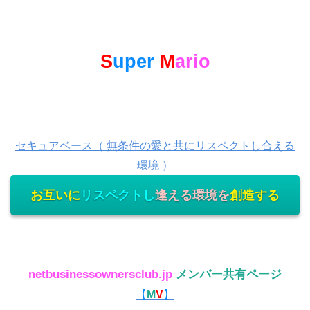
S
uper
M
ario
セキュアベース（ 無条件の愛と共にリスペクトし合える
環境 ）
お互いに
リスペクトし
逢える環境を
創造する
netbusinessownersclub.jp
メンバー共有ページ
【
M
V
】