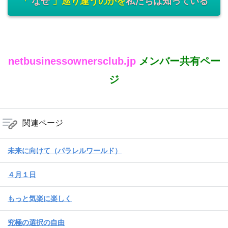
「
なぜ
」巡り逢うのかを
私たちは知っている
netbusinessownersclub.jp
メンバー共有ペー
ジ
関連ページ
未来に向けて（パラレルワールド）
４月１日
もっと気楽に楽しく
究極の選択の自由