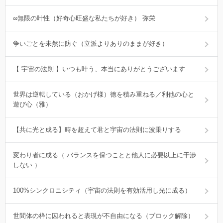
∞無限の叶性（好奇心旺盛な私たちが好き） 弥栄
争いごとを未然に防ぐ（立派よりありのままが好き）
【 宇宙の法則 】いつも叶う、本当にありがとうございます
世界は逆転している（おかげ様）徳を積み重ねる／利他の心と
遊び心（雅）
【共に光と成る】時を超えて君と宇宙の法則に波乗りする
変わり者に成る（ バランスを保つことと他人に必要以上に干渉
しない ）
100%シンクロニシティ（宇宙の法則を有効活用し光に成る）
世間体の枠に囚われると表現が不自由になる（ブロック解除）