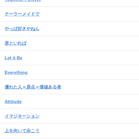
テーラーメイドで
やっぱ好きやねん
君といれば
Let it Be
Everything
優れた人＝原点＝価値ある者
Attitude
イマジネーション
上を向いて歩こう