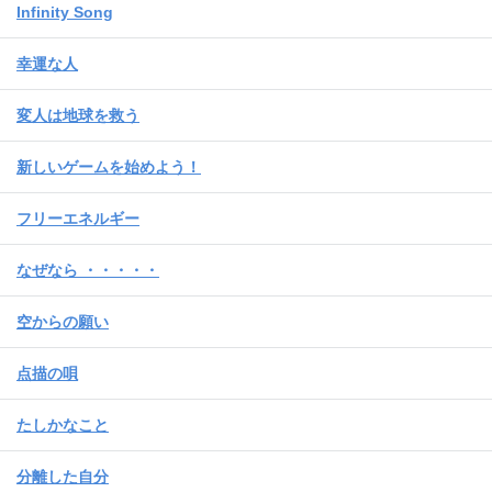
Infinity Song
幸運な人
変人は地球を救う
新しいゲームを始めよう！
フリーエネルギー
なぜなら ・・・・・
空からの願い
点描の唄
たしかなこと
分離した自分