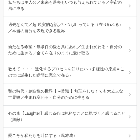
私たちは主人公／未来も過去もいつも与えられている／宇宙の
風に成る
過去なんて／超 現実的な話／いつも叶っている（在り触れる）
／本当の自分を表現できる世界
新たなる希望・無条件の愛と共にあれ／生まれ変わる・自分の
ために生きる／全てを在りのままに受け取る
教えて ・・・ 進化するプロセスを知りたい（多様性の原点＝こ
の世に誕生した瞬間に完全で在る）
和の時代・創造性の世界【 ∞常識 】無理をしなくても大丈夫な
世界観／生まれ変わる・自分のために生きる
心の糸【Laughter】感じる心は純粋なことに気づく／感じること
（無敵）
愛こそが私たちを叶にする（風雅成）