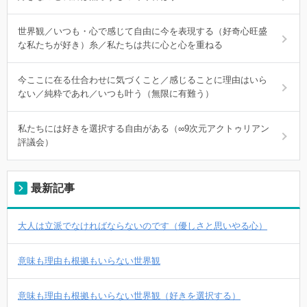
世界観／いつも・心で感じて自由に今を表現する（好奇心旺盛
な私たちが好き）糸／私たちは共に心と心を重ねる
今ここに在る仕合わせに気づくこと／感じることに理由はいら
ない／純粋であれ／いつも叶う（無限に有難う）
私たちには好きを選択する自由がある（∞9次元アクトゥリアン
評議会）
最新記事
大人は立派でなければならないのです（優しさと思いやる心）
意味も理由も根拠もいらない世界観
意味も理由も根拠もいらない世界観（好きを選択する）