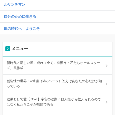
ルサンチマン
自分のために生きる
風の時代へ ようこそ
メニュー
新時代／新しい風に成れ（全てに有難う・私たちオールスター
ズ）風雅成
創造性の世界・∞常識（Mのページ）答えはあなたの心だけが知
っている
結果として愛【 369 】宇宙の法則／他人様から教えられるので
はなく私たちこそが無限である