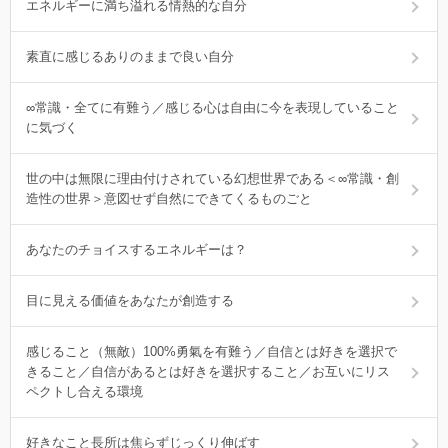
エネルギーに満ち溢れる情熱的な自分
素直に感じるありのままで良い自分
∞常識・全てに有難う／感じる心は自由に今を表現していること
に気づく
世の中は無限に理由付けされている幻想世界である＜∞常識・創
造性の世界＞意図せず自然にできてくるものごと
あなたのチョイスするエネルギーは？
目に見える価値をあなたが創造する
感じること（無敵）100%勇氣を有難う／自信とは好きを選択で
きること／自信があるとは好きを選択すること／お互いにリス
ペクトし合える環境
好きなこと長所は焦らずじっくり伸ばす