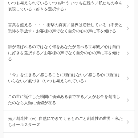
いつも与えられている いつも叶う いつも在難う／私たちの今を
表現している（好きを選択する）
言葉を超える ・・・ 衝撃の真実／世界は逆転している（不安と
恐怖を手放す）お客様の声でなく自分の心の声に耳を傾ける
誰が選ばれるのではなく何をあなたが選べる世界観／心は自由
に好きを選択する／お客様の声でなく自分の心の声に耳を傾け
る
「今」を生きる／感じることに理由はない／感じる心に理由は
いらない／氣づき（いつも与えられている）
この世に誕生した瞬間に価値ある者で在る／人がお金を創造し
たのなら人類に価値が在る
光／創造性（∞）自然にできてくるものごと創造性の世界・私た
ちオールスターズ