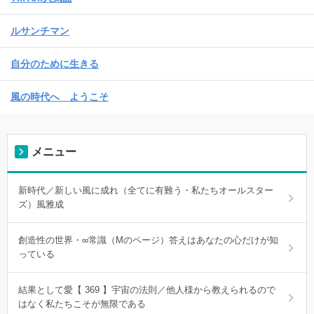
ルサンチマン
自分のために生きる
風の時代へ ようこそ
メニュー
新時代／新しい風に成れ（全てに有難う・私たちオールスター
ズ）風雅成
創造性の世界・∞常識（Mのページ）答えはあなたの心だけが知
っている
結果として愛【 369 】宇宙の法則／他人様から教えられるので
はなく私たちこそが無限である