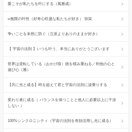
愛こそが私たちを叶にする（風雅成）
∞無限の叶性（好奇心旺盛な私たちが好き） 弥栄
争いごとを未然に防ぐ（立派よりありのままが好き）
【 宇宙の法則 】いつも叶う、本当にありがとうございます
世界は逆転している（おかげ様）徳を積み重ねる／利他の心と
遊び心（雅）
【共に光と成る】時を超えて君と宇宙の法則に波乗りする
変わり者に成る（ バランスを保つことと他人に必要以上に干渉
しない ）
100%シンクロニシティ（宇宙の法則を有効活用し光に成る）