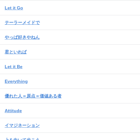
Let it Go
テーラーメイドで
やっぱ好きやねん
君といれば
Let it Be
Everything
優れた人＝原点＝価値ある者
Attitude
イマジネーション
上を向いて歩こう