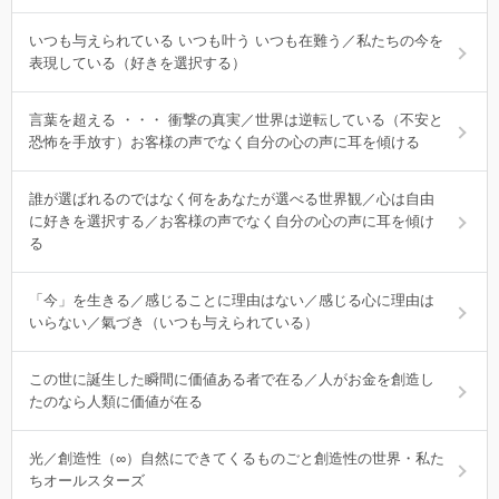
いつも与えられている いつも叶う いつも在難う／私たちの今を
表現している（好きを選択する）
言葉を超える ・・・ 衝撃の真実／世界は逆転している（不安と
恐怖を手放す）お客様の声でなく自分の心の声に耳を傾ける
誰が選ばれるのではなく何をあなたが選べる世界観／心は自由
に好きを選択する／お客様の声でなく自分の心の声に耳を傾け
る
「今」を生きる／感じることに理由はない／感じる心に理由は
いらない／氣づき（いつも与えられている）
この世に誕生した瞬間に価値ある者で在る／人がお金を創造し
たのなら人類に価値が在る
光／創造性（∞）自然にできてくるものごと創造性の世界・私た
ちオールスターズ