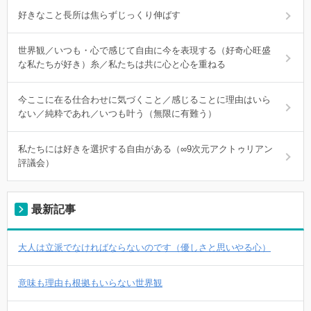
好きなこと長所は焦らずじっくり伸ばす
世界観／いつも・心で感じて自由に今を表現する（好奇心旺盛
な私たちが好き）糸／私たちは共に心と心を重ねる
今ここに在る仕合わせに気づくこと／感じることに理由はいら
ない／純粋であれ／いつも叶う（無限に有難う）
私たちには好きを選択する自由がある（∞9次元アクトゥリアン
評議会）
最新記事
大人は立派でなければならないのです（優しさと思いやる心）
意味も理由も根拠もいらない世界観