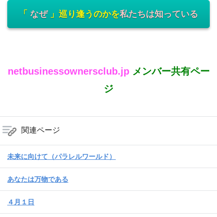
「
なぜ
」巡り逢うのかを
私たちは知っている
netbusinessownersclub.jp
メンバー共有ペー
ジ
関連ページ
未来に向けて（パラレルワールド）
あなたは万物である
４月１日