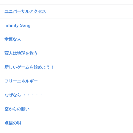
ユニバーサルアクセス
Infinity Song
幸運な人
変人は地球を救う
新しいゲームを始めよう！
フリーエネルギー
なぜなら ・・・・・
空からの願い
点描の唄