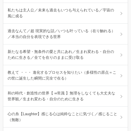
私たちは主人公／未来も過去もいつも与えられている／宇宙の
風に成る
過去なんて／超 現実的な話／いつも叶っている（在り触れる）
／本当の自分を表現できる世界
新たなる希望・無条件の愛と共にあれ／生まれ変わる・自分の
ために生きる／全てを在りのままに受け取る
教えて ・・・ 進化するプロセスを知りたい（多様性の原点＝こ
の世に誕生した瞬間に完全で在る）
和の時代・創造性の世界【 ∞常識 】無理をしなくても大丈夫な
世界観／生まれ変わる・自分のために生きる
心の糸【Laughter】感じる心は純粋なことに気づく／感じること
（無敵）