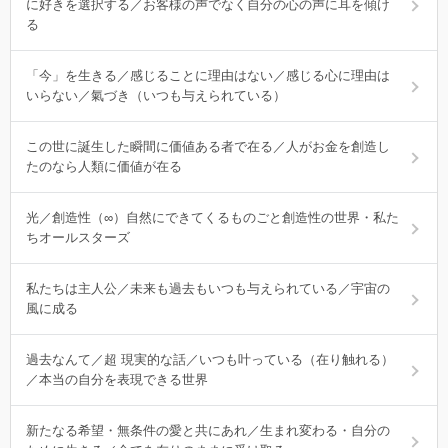
に好きを選択する／お客様の声でなく自分の心の声に耳を傾け
る
「今」を生きる／感じることに理由はない／感じる心に理由は
いらない／氣づき（いつも与えられている）
この世に誕生した瞬間に価値ある者で在る／人がお金を創造し
たのなら人類に価値が在る
光／創造性（∞）自然にできてくるものごと創造性の世界・私た
ちオールスターズ
私たちは主人公／未来も過去もいつも与えられている／宇宙の
風に成る
過去なんて／超 現実的な話／いつも叶っている（在り触れる）
／本当の自分を表現できる世界
新たなる希望・無条件の愛と共にあれ／生まれ変わる・自分の