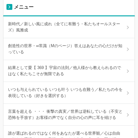
メニュー
新時代／新しい風に成れ（全てに有難う・私たちオールスター
ズ）風雅成
創造性の世界・∞常識（Mのページ）答えはあなたの心だけが知
っている
結果として愛【 369 】宇宙の法則／他人様から教えられるので
はなく私たちこそが無限である
いつも与えられている いつも叶う いつも在難う／私たちの今を
表現している（好きを選択する）
言葉を超える ・・・ 衝撃の真実／世界は逆転している（不安と
恐怖を手放す）お客様の声でなく自分の心の声に耳を傾ける
誰が選ばれるのではなく何をあなたが選べる世界観／心は自由